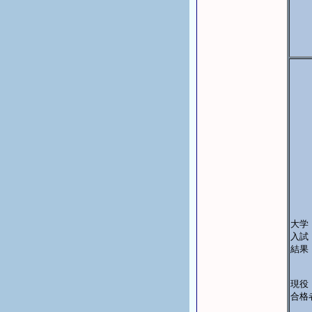
大学
入試
結果
現役
合格