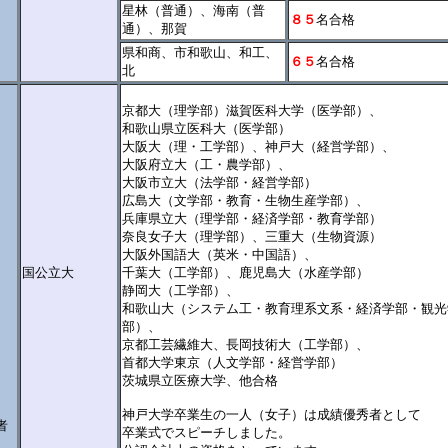
星林（普通）、海南（普
８５
名合格
通）、那賀
県和商、市和歌山、和工、
６５
名合格
北
京都大（理学部）滋賀医科大学（医学部）、
和歌山県立医科大（医学部）
大阪大（理・工学部）、神戸大（経営学部）、
大阪府立大（工・農学部）、
大阪市立大（法学部・経営学部）
広島大（文学部・教育・生物生産学部）、
兵庫県立大（理学部・経済学部・教育学部）
奈良女子大（理学部）、三重大（生物資源）
大阪外国語大（英米・中国語）、
国公立大
千葉大（工学部）、鹿児島大（水産学部）
静岡大（工学部）、
和歌山大（システム工・教育理系文系・経済学部・観光
部）、
京都工芸繊維大、長岡技術大（工学部）、
首都大学東京（人文学部・経営学部）
茨城県立医療大学、他合格
神戸大学卒業生の一人（女子）は成績優秀者として
者
卒業式でスピーチしました。