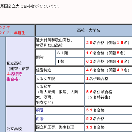
理系国公立大に合格者がでています。
０２年
高校・大学名
０２１年度生
近大付属和歌山高校、
２９
名合格（併願
１６
名）
智辯和歌山高校
ＳⅠ類
１０
名合格（併願
５
名）
開智
Ⅰ類
６１
名合格（併願
４８
名）
私立高校
（開智・信愛
信愛特進
４８
名合格（併願
４３
名）
４
名特待
大阪女学院
１
名併願合格
生合格
）
大阪私学
（近大泉州、浪速、大商
５６
名併願合格
大、浪商、
（２名特待生）
羽衣など）
桐蔭
５１
名合格
向陽
５３
名合格
国立和工専、海南数理
１１
名合格
公立高校