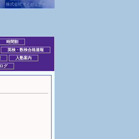
株式会社マイゼミナール
時間割
英検・数検合格速報
程
入塾案内
ログ