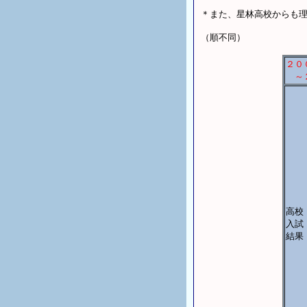
＊また、星林高校からも
（順不同）
２０
～２
高校
入試
結果