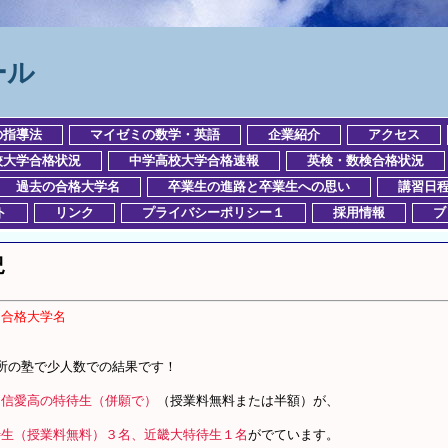
ール
の指導法
マイゼミの数学・英語
企業紹介
アクセス
校大学合格状況
中学高校大学合格速報
英検・数検合格状況
過去の合格大学名
卒業生の進路と卒業生への思い
講習日
ト
リンク
プライバシーポリシー１
採用情報
ブ
況
・合格大学名
所の塾で少人数での結果です！
・信愛高の特待生（併願で）
（授業料無料または半額）が、
待生（授業料無料）３名、近畿大特待生１名
がでています。