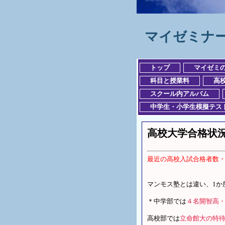
マイゼミナ
トップ
マイゼミ
科目と授業料
高
スクール内アルバム
中学生・小学生模擬テス
高校大学合格状
最近の高校入試合格者数
マンモス塾とは違い、1か
＊中学部では
４名開智高
高校部では
立命館大の特